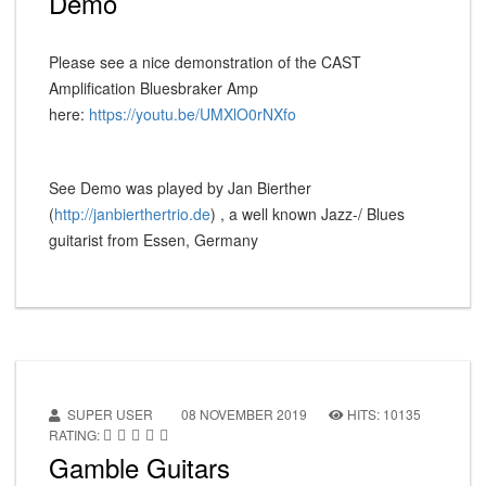
Demo
Please see a nice demonstration of the CAST
Amplification Bluesbraker Amp
here:
https://youtu.be/UMXlO0rNXfo
See Demo was played by Jan Bierther
(
http://janbierthertrio.de
) , a well known Jazz-/ Blues
guitarist from Essen, Germany
SUPER USER
08 NOVEMBER 2019
HITS: 10135
RATING:
Gamble Guitars